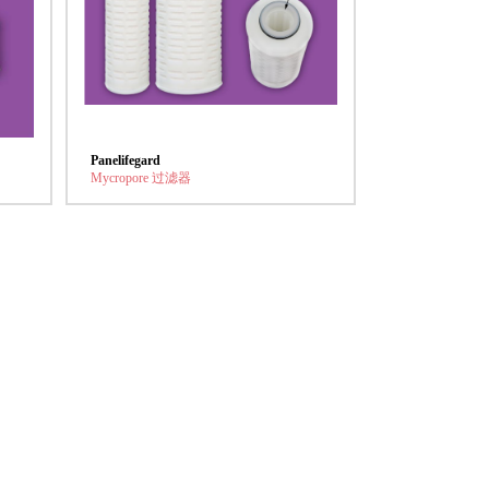
Panelifegard
Mycropore 过滤器