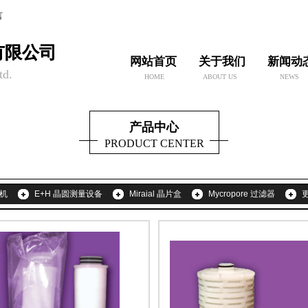
言
有限公司
有限公司
网站首页
关于我们
新闻动
td.
HOME
ABOUT US
NEWS
产品中心
PRODUCT CENTER
拣机
E+H 晶圆测量设备
Miraial 晶片盒
Mycropore 过滤器