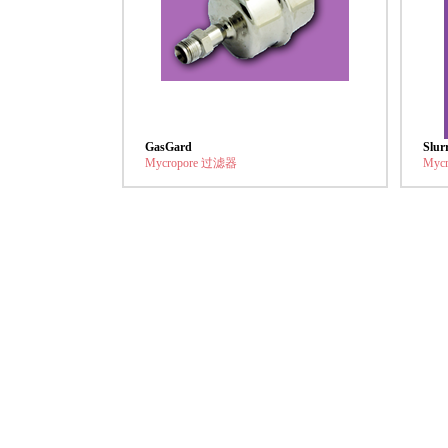
GasGard
Slur
Mycropore 过滤器
Myc