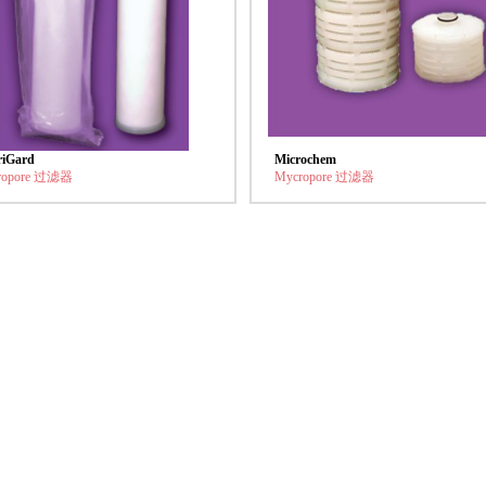
riGard
Microchem
ropore 过滤器
Mycropore 过滤器